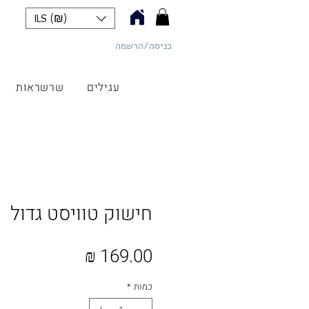
ILS (₪)
כניסה/הרשמה
כליל תכשיטים
עגילים
שרשראות
חישוק טוויסט גדול
מחיר
כמות
*