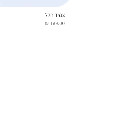
צמיד הלל
מחיר
קולקציות
קולקציית אביב תשפ"ה