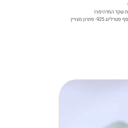
ת שקד המדהימה!
חומרים: הפוסט (מה שנכנס לאוזן) עשוי כסף סטרלינג 925- פתרון מצויין