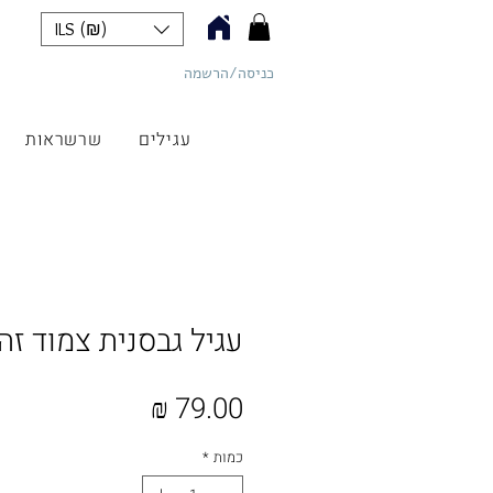
ILS (₪)
כניסה/הרשמה
כליל תכשיטים
עגילים
שרשראות
עגיל גבסנית צמוד זה
מחיר
כמות
*