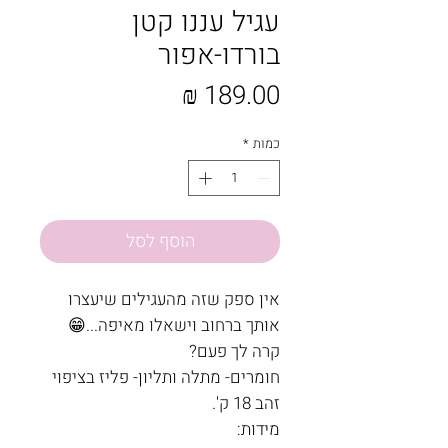
עגיל עננו קטן
בורדו-אפור
מחיר
כמות
*
הוסף לסל
אין ספק שזה מהעגילים שיעצרו
אותך ברחוב וישאלו מאיפה...😁
קרה לך פעם?
חומרים- מתלה ותליון- פליז בציפוי
זהב 18 ק'.
מידות: