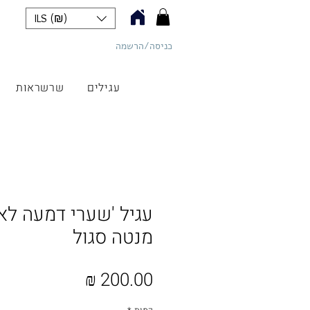
ILS (₪)
כניסה/הרשמה
כליל תכשיטים
עגילים
שרשראות
עגיל 'שערי דמעה לא 
מנטה סגול
מחיר