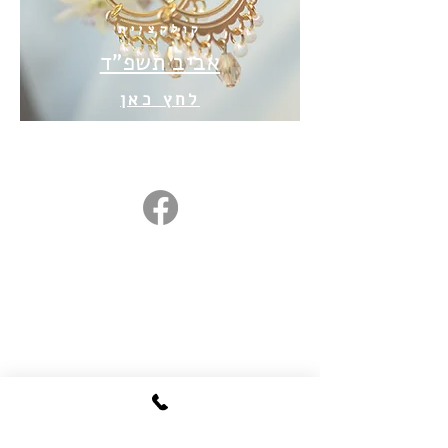
קולקציית
אביב תשפ"ד
לחץ כאן
www.clil-jewelry.com
כליל תכשיטים, שדרות שמואל מאיר
7/3, ירושלים
ההגעה לסטודיו הביתי בתיאום מראש
כלילת בן שחר
clilatd@gmail.com
050-5680861
עגילים