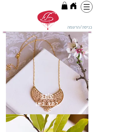
כניסה/הרשמה
sale
לחץ כאן