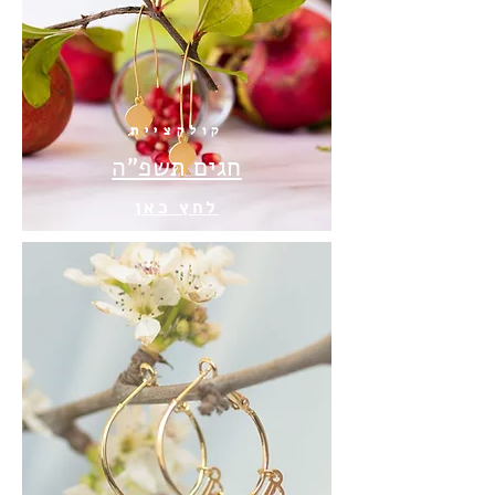
קולקציית
חגים תשפ"ה
לחץ כאן