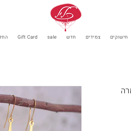
חישוקים
צמידים
חדש
sale
Gift Card
החל
רה