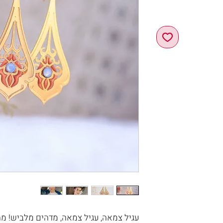
עגיל צמאה, עגיל צמאה, מדהים מלביש! מה