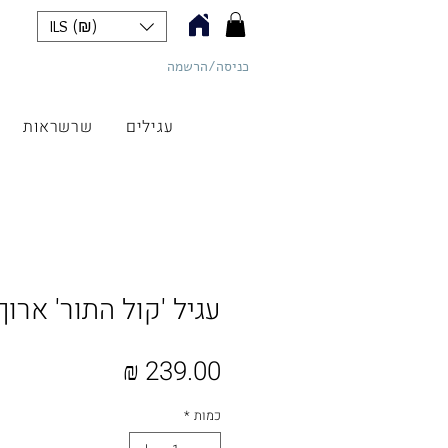
ILS (₪)
כניסה/הרשמה
כליל תכשיטים
עגילים
שרשראות
עגיל 'קול התור' ארוך
מחיר
כמות
*