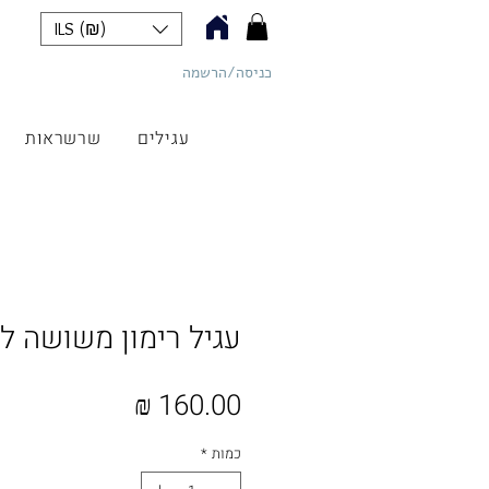
ILS (₪)
כניסה/הרשמה
כליל תכשיטים
עגילים
שרשראות
עגיל רימון משושה לב
מחיר
כמות
*