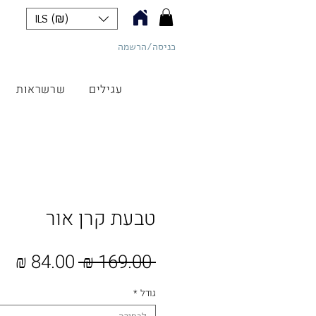
ILS (₪)
כניסה/הרשמה
כליל תכשיטים
עגילים
שרשראות
טבעת קרן אור
מחיר
מח
 ‏169.00 ‏₪ 
רגיל
מב
גודל
*