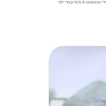
בסרגל את החוט מתחילתו ועד הסימון. הורידי מהתוצאה 4 מ'מ! ובחרי לפי