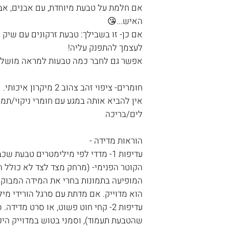
אם חלמת על טבעת מיוחדת, עם אבנים, אבל
האיש...😘
אם כן- זו בשבילך: טבעת זרקונים עם שיק
לעצמך להתפנק עליה!
אפשר גם לחבר כמה טבעות למראה מושלם
חומרים- ציפוי זהב צהוב 2 מיקרון איכותי.
אין להביא אותה במגע עם חומרי ניקוי/תמ
לים/בריכה
הוראות מדידה -
עדיפות 1- מדדי לפי מילימטרים טבעת
הקוטר הפנימי- (מרחק מצד לצד לא כולל 
המופיעה בתמונות בחרי את המידה המבוקש
הוא מדוייק. אם מדתת עם סרגל הורידי מילי
עדיפות 2- קחי חוט פשוט, או סרט מד
שהטבעת תעמוד), וסמני בטוש במדוייק היכן