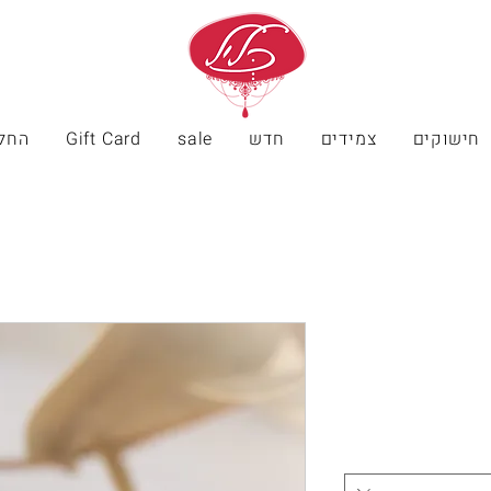
חישוקים
צמידים
חדש
sale
Gift Card
החל
יר
צע